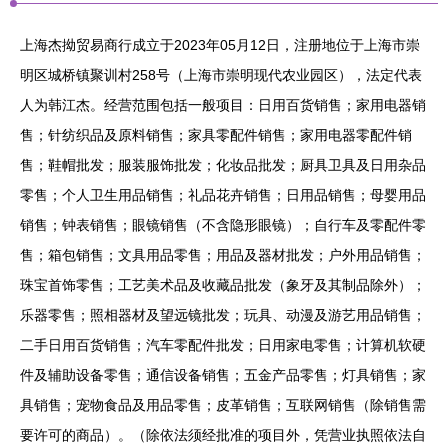
上海杰拗贸易商行成立于2023年05月12日，注册地位于上海市崇
明区城桥镇聚训村258号（上海市崇明现代农业园区），法定代表
人为韩江杰。经营范围包括一般项目：日用百货销售；家用电器销
售；针纺织品及原料销售；家具零配件销售；家用电器零配件销
售；鞋帽批发；服装服饰批发；化妆品批发；厨具卫具及日用杂品
零售；个人卫生用品销售；礼品花卉销售；日用品销售；母婴用品
销售；钟表销售；眼镜销售（不含隐形眼镜）；自行车及零配件零
售；箱包销售；文具用品零售；用品及器材批发；户外用品销售；
珠宝首饰零售；工艺美术品及收藏品批发（象牙及其制品除外）；
乐器零售；照相器材及望远镜批发；玩具、动漫及游艺用品销售；
二手日用百货销售；汽车零配件批发；日用家电零售；计算机软硬
件及辅助设备零售；通信设备销售；五金产品零售；灯具销售；家
具销售；宠物食品及用品零售；皮革销售；互联网销售（除销售需
要许可的商品）。（除依法须经批准的项目外，凭营业执照依法自