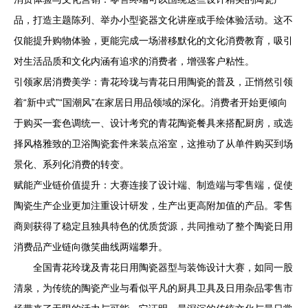
品，打造主题陈列、举办小型瓷器文化讲座或手绘体验活动。这不
仅能提升购物体验，更能完成一场潜移默化的文化消费教育，吸引
对生活品质和文化内涵有追求的消费者，增强客户粘性。
引领家居消费美学：青花玲珑与青花日用陶瓷的普及，正悄然引领
着“新中式”“国潮风”在家居日用品领域的深化。消费者开始更倾向
于购买一套色调统一、设计考究的青花陶瓷餐具来搭配厨房，或选
择风格雅致的卫浴陶瓷套件来装点浴室，这推动了从单件购买到场
景化、系列化消费的转变。
赋能产业链价值提升：大赛连接了设计端、制造端与零售端，促使
陶瓷生产企业更加注重设计研发，生产出更高附加值的产品。零售
商则获得了稳定且独具特色的优质货源，共同推动了整个陶瓷日用
消费品产业链向微笑曲线两端攀升。
全国青花玲珑及青花日用陶瓷器型与装饰设计大赛，如同一股
清泉，为传统的陶瓷产业与看似平凡的厨具卫具及日用杂品零售市