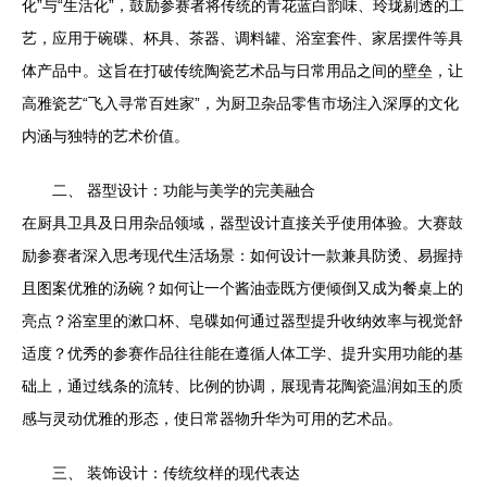
化”与“生活化”，鼓励参赛者将传统的青花蓝白韵味、玲珑剔透的工
艺，应用于碗碟、杯具、茶器、调料罐、浴室套件、家居摆件等具
体产品中。这旨在打破传统陶瓷艺术品与日常用品之间的壁垒，让
高雅瓷艺“飞入寻常百姓家”，为厨卫杂品零售市场注入深厚的文化
内涵与独特的艺术价值。
二、 器型设计：功能与美学的完美融合
在厨具卫具及日用杂品领域，器型设计直接关乎使用体验。大赛鼓
励参赛者深入思考现代生活场景：如何设计一款兼具防烫、易握持
且图案优雅的汤碗？如何让一个酱油壶既方便倾倒又成为餐桌上的
亮点？浴室里的漱口杯、皂碟如何通过器型提升收纳效率与视觉舒
适度？优秀的参赛作品往往能在遵循人体工学、提升实用功能的基
础上，通过线条的流转、比例的协调，展现青花陶瓷温润如玉的质
感与灵动优雅的形态，使日常器物升华为可用的艺术品。
三、 装饰设计：传统纹样的现代表达