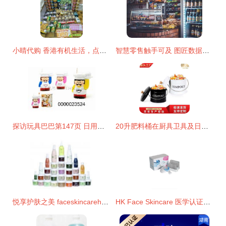
小晴代购 香港有机生活，点点绿优惠与日常好物一站购齐
智慧零售触手可及 图匠数据助力小卖部货架洞察升级
探访玩具巴巴第147页 日用品、文具批发与生产厂家的背后故事
20升肥料桶在厨具卫具及日用杂品零售中的多维应用
悦享护肤之美 faceskincarehk——全球顶级医学护肤3折起，零售批发同步
HK Face Skincare 医学认证护肤精品，零售批发最低三折起