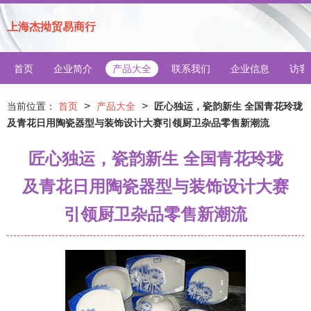
上海杰拗贸易商行
首页
企业简介
产品大全
联系我们
企业信息
访客
>
>
当前位置：
首页
产品大全
匠心独运，瓷韵新生 全国青花玲珑
及青花日用陶瓷器型与装饰设计大赛引领厨卫杂品零售新潮流
匠心独运，瓷韵新生 全国青花玲珑
及青花日用陶瓷器型与装饰设计大赛
引领厨卫杂品零售新潮流