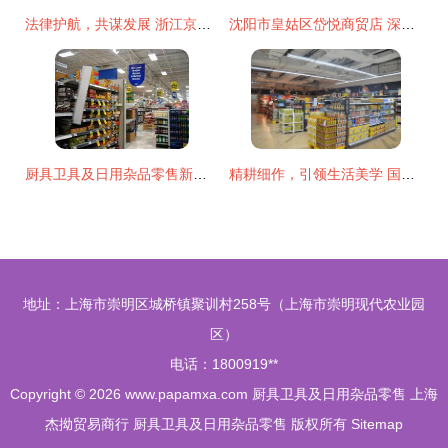
法律护航，共谋发展 浙江京衡律师事务所关于杭州老板电器实施第二期事业合伙人持股计划的法律意见书解读
沈阳市皇姑区岱悦商贸店 深耕厨具卫具及日用杂品零售
厨具卫具及日用杂品零售新风向 赢商新闻洞察行业最新动态
精耕细作，引领生活美学 国内精品超市YH零售图库中的厨具卫具及日用杂品零售洞察
地址：上海市崇明区城桥镇聚训村258号（上海市崇明现代农业园
区）
电话：1800919**
Copyright © 2026
www.papamxa.com
厨具卫具及日用杂品零售
上海
杰拗贸易商行
厨具卫具及日用杂品零售
版权所有
Sitemap