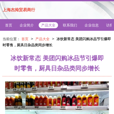
上海杰拗贸易商行
首页
企业简介
产品大全
联系我们
企业信息
访客
>
>
当前位置：
首页
产品大全
冰饮新常态 美团闪购冰品节引爆即
时零售，厨具日杂品类同步增长
冰饮新常态 美团闪购冰品节引爆即
时零售，厨具日杂品类同步增长