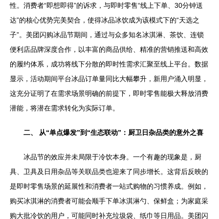
性。消费者“即想即得”的诉求，与即时零售“线上下单、30分钟送
达”的核心优势完美契合，使得冰品冰饮成为该模式下的“天选之
子”。美团闪购冰品节期间，通过与众多知名冰淇淋、茶饮、连锁
便利店品牌深度合作，以丰富的商品供给、精准的营销推送和高效
的履约体系，成功将线下分散的即时性需求汇聚至线上平台。数据
显示，活动期间平台冰品订单量同比大幅攀升，新用户涌入明显，
这充分证明了在需求场景明确的前提下，即时零售能极大释放消费
潜能，将潜在需求转化为实际订单。
二、 从“单点爆发”到“生态联动”：厨卫日杂品类的意外之喜
冰品节的效应并未局限于冷饮本身。一个有趣的现象是，厨
具、卫具及日用杂品等关联品类也迎来了同步增长。这背后反映的
是即时零售场景的延展性和消费者一站式购物的习惯养成。例如，
购买冰淇淋的消费者可能会顺手下单冰淇淋勺、保鲜盒；为家庭采
购大批冷饮的用户，可能同时补充垃圾袋、纸巾等日用品。美团闪