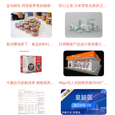
盒马鲜生 阿里新零售的秘密武器，何以引爆零售变革？
匠心之居 日本零售在厨具卫具及日用杂品中的极致体验
新消费场景下，食品饮料行业如何拥抱品牌年轻化——基于2018年电商、便利店及无人零售的崛起视角
日用陶瓷产品设计师涂重兰 在零售与创作之间构建生活美学
今夏赴日必购清单 精致厨具、智能卫具与实用日杂全攻略
Wigo无人店惊艳亮相2018广州智能零售展，引领厨卫日用零售新变革